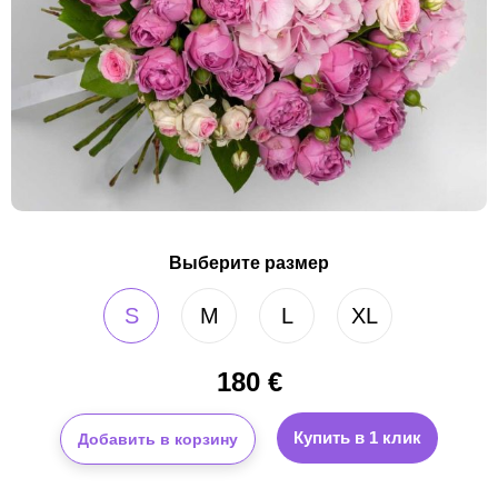
Выберите размер
S
M
L
XL
180
€
Купить в 1 клик
Добавить в корзину