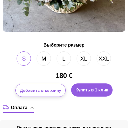
Выберите размер
S
M
L
XL
XXL
180
€
Купить в 1 клик
Добавить в корзину
Оплата
Оплата производится платежными системами