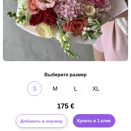
Выберите размер
S
M
L
XL
175
€
Купить в 1 клик
Добавить в корзину