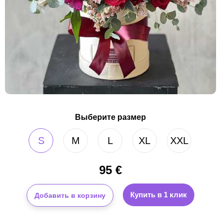
Выберите размер
S
M
L
XL
XXL
95
€
Купить в 1 клик
Добавить в корзину