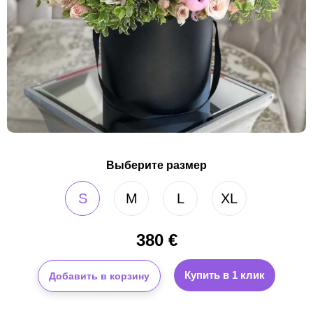
Выберите размер
S
M
L
XL
380
€
Купить в 1 клик
Добавить в корзину