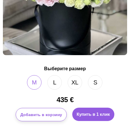
Выберите размер
M
L
XL
S
435
€
Купить в 1 клик
Добавить в корзину